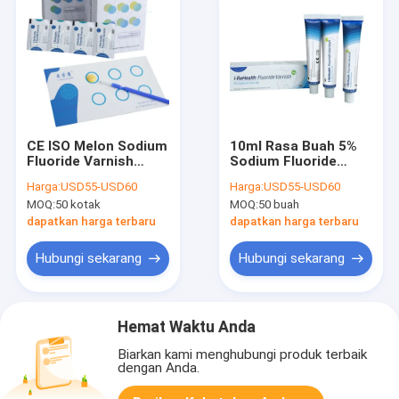
CE ISO Melon Sodium
10ml Rasa Buah 5%
Fluoride Varnish
Sodium Fluoride
Untuk Anak-Anak Dan
Varnish 22600ppm Di
Harga:
USD55-USD60
Harga:
USD55-USD60
Dewasa
Dental CE ISO
MOQ:
50 kotak
MOQ:
50 buah
dapatkan harga terbaru
dapatkan harga terbaru
Hubungi sekarang
Hubungi sekarang
Hemat Waktu Anda
Biarkan kami menghubungi produk terbaik
dengan Anda.