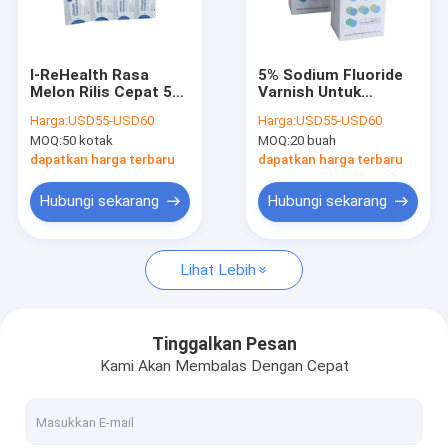
Tur Pabrik
Kontrol Kualitas
I-ReHealth Rasa
5% Sodium Fluoride
Melon Rilis Cepat 5%
Varnish Untuk
Hubungi Kami
Sodium Fluoride
Sensitivitas Gigi
Harga:
USD55-USD60
Harga:
USD55-USD60
Varnish 100x0.5g
Dewasa 10-15 detik
MOQ:
50 kotak
MOQ:
20 buah
Satuan Dosis CE
Menyembuhkan
Berita
dapatkan harga terbaru
dapatkan harga terbaru
Hubungi sekarang
Hubungi sekarang
Pernis Fluorida Gigi
Lihat Lebih
Pernis Natrium Fluorida
Fluoride Perawatan Untuk Anak-anak
Tinggalkan Pesan
Kami Akan Membalas Dengan Cepat
Pernis Fluorida Anak
Pernis Gigi Untuk Gigi Sensitif