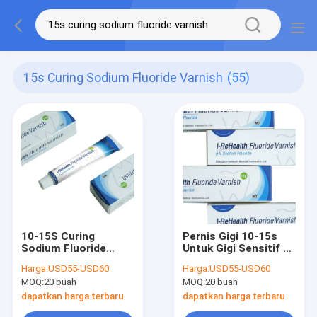
15s Curing Sodium Fluoride Varnish
(55)
10-15S Curing
Pernis Gigi 10-15s
Sodium Fluoride
Untuk Gigi Sensitif 5
Varnish 22600ppm
Persen Sodium
Harga:
USD55-USD60
Harga:
USD55-USD60
Perawatan Tooth
Fluoride Varnish
MOQ:
20 buah
MOQ:
20 buah
Decay Fluoride
dapatkan harga terbaru
dapatkan harga terbaru