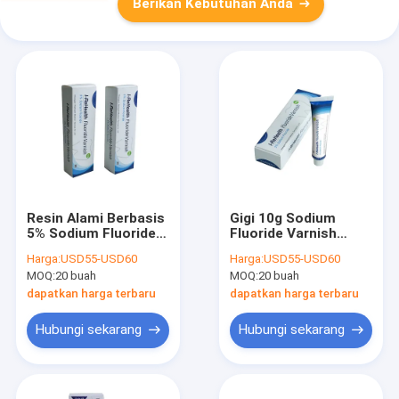
Berikan Kebutuhan Anda
Resin Alami Berbasis
Gigi 10g Sodium
5% Sodium Fluoride
Fluoride Varnish
Varnish Cepat Kering
Untuk Anak-Anak
Harga:
USD55-USD60
Harga:
USD55-USD60
Karies Gigi
MOQ:
20 buah
MOQ:
20 buah
Pencegahan CE
dapatkan harga terbaru
dapatkan harga terbaru
Hubungi sekarang
Hubungi sekarang