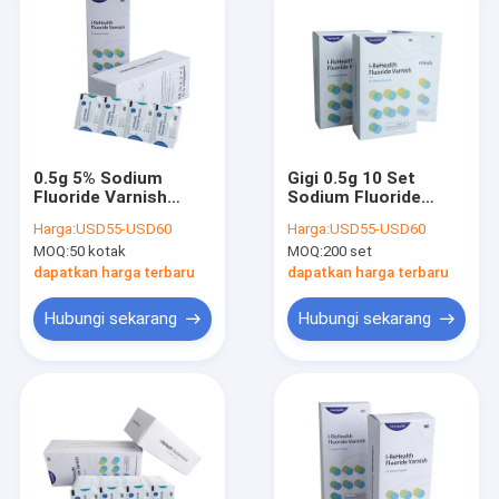
0.5g 5% Sodium
Gigi 0.5g 10 Set
Fluoride Varnish
Sodium Fluoride
100pouches / Box
Varnish Untuk
Harga:
USD55-USD60
Harga:
USD55-USD60
Untuk Demineralisasi
Demineralisasi
MOQ:
50 kotak
MOQ:
200 set
Ortodontik
Ortodontik
dapatkan harga terbaru
dapatkan harga terbaru
Hubungi sekarang
Hubungi sekarang
Rumah
Produk
Tentang Kami