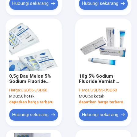
Hubungi sekarang
Hubungi sekarang
0,5g Bau Melon 5%
10g 5% Sodium
Sodium Fluoride
Fluoride Varnish
Varnish Untuk Anak
Untuk Pelindung Gigi
Harga:
USD55-USD60
Harga:
USD55-USD60
Dengan Ce
Pediatrik Dengan CE
MOQ:
50 kotak
MOQ:
50 kotak
dapatkan harga terbaru
dapatkan harga terbaru
Hubungi sekarang
Hubungi sekarang