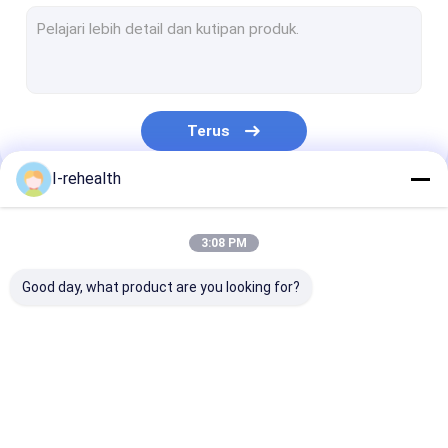
Pernis Fluorida Untuk Dewasa
Pernis Profluorid
Pernis Gigi Fluoride
Terus
Perlindungan Pernis Gigi
I-rehealth
fluoride Sealant
Kategori Kami
Pit Dan Fissure Sealant
3:08 PM
Resin sealants Berbasis
Good day, what product are you looking for?
Indikator Plak Gigi
Busa Fluorida Gigi
Pernis Fluorida Gigi
Pernis Natrium
Fluoride Pera
Terapi Saluran Akar
Fluorida
Untuk Anak-a