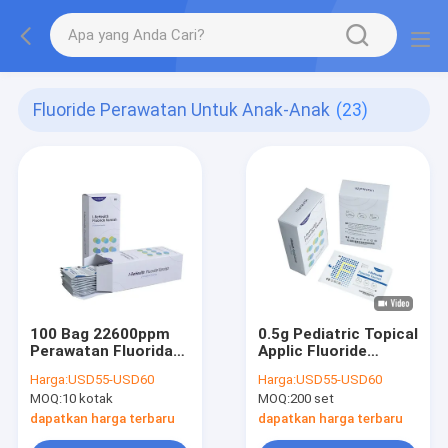
Fluoride Perawatan Untuk Anak-Anak
(23)
100 Bag 22600ppm
0.5g Pediatric Topical
Perawatan Fluorida
Applic Fluoride
Untuk Pencegahan
Varnish 10 Set Kit
Harga:
USD55-USD60
Harga:
USD55-USD60
Karies Gigi Anak
Terpisah
MOQ:
10 kotak
MOQ:
200 set
dapatkan harga terbaru
dapatkan harga terbaru