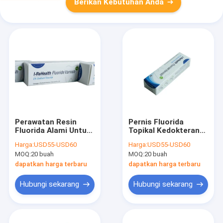
Berikan Kebutuhan Anda
Perawatan Resin
Pernis Fluorida
Fluorida Alami Untuk
Topikal Kedokteran
Pernis fluorida anak-
Gigi Anak Untuk
Harga:
USD55-USD60
Harga:
USD55-USD60
anak
Demineralisasi Anak
MOQ:
20 buah
MOQ:
20 buah
10g
dapatkan harga terbaru
dapatkan harga terbaru
Hubungi sekarang
Hubungi sekarang