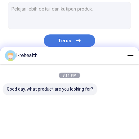
Pernis Gigi Untuk Gigi Sensitif
Pernis Fluorida Untuk Dewasa
Pernis Profluorid
Terus
Pernis Gigi Fluoride
I-rehealth
Perlindungan Pernis Gigi
Kategori Kami
fluoride Sealant
3:11 PM
Pit Dan Fissure Sealant
Good day, what product are you looking for?
Resin sealants Berbasis
Indikator Plak Gigi
Pernis Fluorida Gigi
Pernis Natrium
Fluoride Pera
Busa Fluorida Gigi
Fluorida
Untuk Anak-a