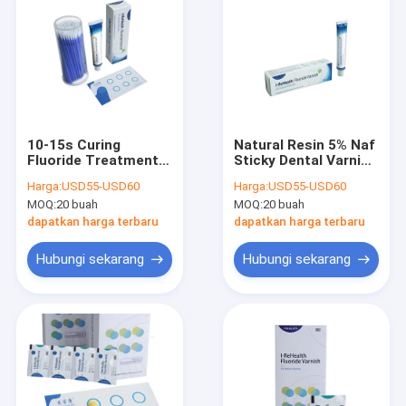
10-15s Curing
Natural Resin 5% Naf
Fluoride Treatment
Sticky Dental Varnish
Untuk Gigi Anak Rasa
Fluoride Mencegah
Harga:
USD55-USD60
Harga:
USD55-USD60
Manis CE
Kerusakan Gigi
MOQ:
20 buah
MOQ:
20 buah
dapatkan harga terbaru
dapatkan harga terbaru
Hubungi sekarang
Hubungi sekarang
Rumah
Produk
Tentang Kami