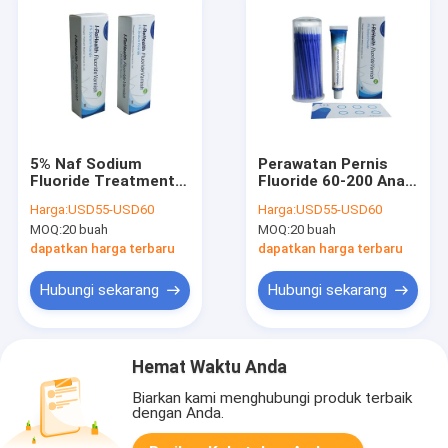
5% Naf Sodium
Perawatan Pernis
Fluoride Treatment
Fluoride 60-200 Anak
Untuk Bintik Kapur
Untuk Sensitivitas
Harga:
USD55-USD60
Harga:
USD55-USD60
Anak-anak Cepat
Gigi
MOQ:
20 buah
MOQ:
20 buah
kering
dapatkan harga terbaru
dapatkan harga terbaru
Hubungi sekarang
Hubungi sekarang
Hemat Waktu Anda
Biarkan kami menghubungi produk terbaik
dengan Anda.