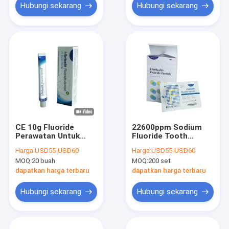
Hubungi sekarang
Hubungi sekarang
CE 10g Fluoride
22600ppm Sodium
Perawatan Untuk
Fluoride Tooth
Anak Tooth Decay
Varnish Untuk
Harga:
USD55-USD60
Harga:
USD55-USD60
saya ReHealth
Ortodontik Gigi
MOQ:
20 buah
MOQ:
200 set
Sensitif
dapatkan harga terbaru
dapatkan harga terbaru
Hubungi sekarang
Hubungi sekarang