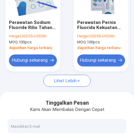
Tur Pabrik
Kontrol Kualitas
Perawatan Sodium
Perawatan Pernis
Fluoride Rilis Tahan
Fluorida Kekuatan
Hubungi Kami
Lama Untuk
Tinggi Untuk Anak-
Harga:
USD55-USD60
Harga:
USD55-USD60
Perawatan Gigi Anak-
Anak Dengan CE
MOQ:
100pcs
MOQ:
100pcs
Anak
Berita
dapatkan harga terbaru
dapatkan harga terbaru
Blog
Hubungi sekarang
Hubungi sekarang
Lihat Lebih
Pernis Fluorida Gigi
Pernis Natrium Fluorida
Tinggalkan Pesan
Kami Akan Membalas Dengan Cepat
Fluoride Perawatan Untuk Anak-anak
Pernis Fluorida Anak