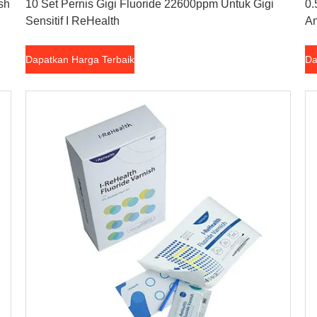
sh
10 Set Pernis Gigi Fluoride 22600ppm Untuk Gigi
0.
Sensitif I ReHealth
An
Dapatkan Harga Terbaik
Da