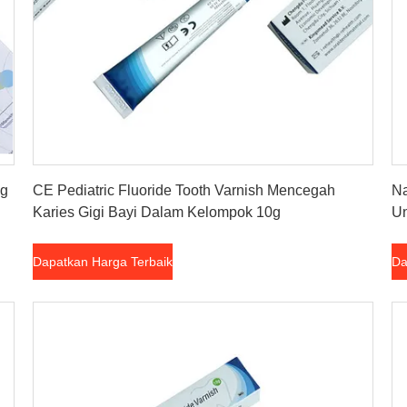
Dapatkan Harga Terbaik
5g
CE Pediatric Fluoride Tooth Varnish Mencegah
Na
Karies Gigi Bayi Dalam Kelompok 10g
Un
Dapatkan Harga Terbaik
Da