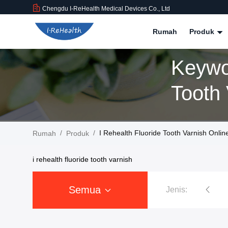
Chengdu I-ReHealth Medical Devices Co., Ltd
Rumah
Produk
Keywo
Tooth
/
/
I Rehealth Fluoride Tooth Varnish Onli
Rumah
Produk
i rehealth fluoride tooth varnish
Semua
Jenis:
Pernis Fluorida Gigi