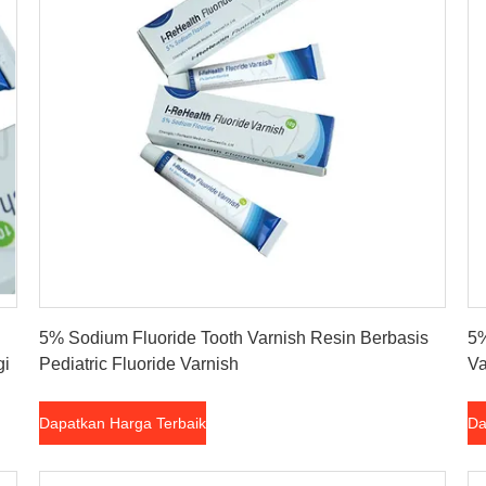
Dapatkan Harga Terbaik
5% Sodium Fluoride Tooth Varnish Resin Berbasis
5%
gi
Pediatric Fluoride Varnish
Va
Dapatkan Harga Terbaik
Da