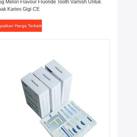
5g Melon Flavour Fluoride Tooth Varnish Untuk
ak Karies Gigi CE
patkan Harga Terbaik