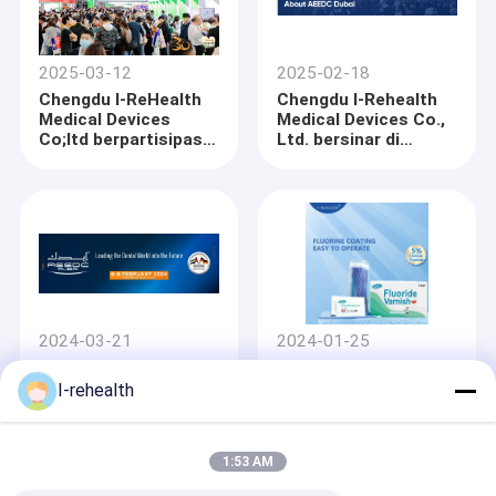
2025-03-12
2025-02-18
Chengdu I-ReHealth
Chengdu I-Rehealth
Medical Devices
Medical Devices Co.,
Co;ltd berpartisipasi
Ltd. bersinar di
dalam Dental South
AEEDC Dubai 2025
China International
Expo.
2024-03-21
2024-01-25
Menulis Bab Baru I-
Produk baru! cat
Rehealth Medical
pelindung fluor dapat
I-rehealth
debut di Dubai Dental
digunakan tanpa
Fair
isolasi kelembaban
1:53 AM