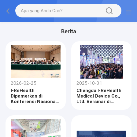
Berita
2026-02-25
2025-10-31
I-ReHealth
Chengdu I-ReHealth
Dipamerkan di
Medical Device Co.,
Konferensi Nasional
Ltd. Bersinar di
Pencegahan Penyakit
DenTech China 2025
Gigi ke-25 |
di Shanghai
Berkontribusi pada
Perkembangan Baru
dalam Kesehatan
Mulut