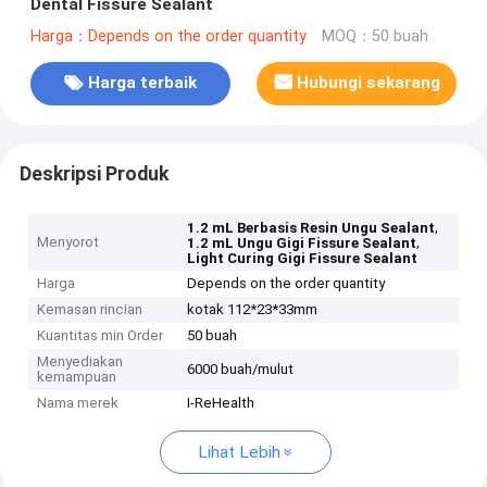
Dental Fissure Sealant
Harga：Depends on the order quantity
MOQ：50 buah
Harga terbaik
Hubungi sekarang
Deskripsi Produk
,
1.2 mL Berbasis Resin Ungu Sealant
Menyorot
,
1.2 mL Ungu Gigi Fissure Sealant
Light Curing Gigi Fissure Sealant
Harga
Depends on the order quantity
Kemasan rincian
kotak 112*23*33mm
Kuantitas min Order
50 buah
Menyediakan
6000 buah/mulut
kemampuan
Nama merek
I-ReHealth
Lihat Lebih