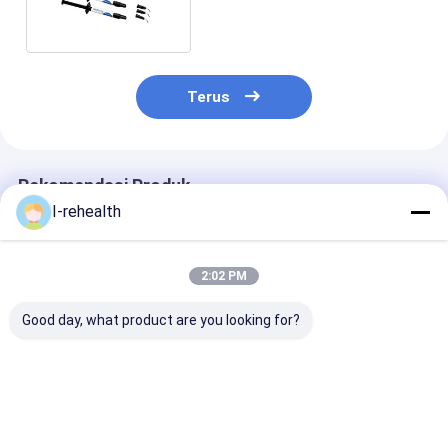
Dental Fissure Sealant
Terus
Rekomendasi Produk
I-rehealth
2:02 PM
Good day, what product are you looking for?
Pit and fissure Resin
Sealant Berbasis
Based Sealant 1.5mL
Resin Berubah Warna
Mencegah Kerusakan
Fluoride Releasing
Gigi
Sealants 1.5g
Harga terbaik
Harga terbaik