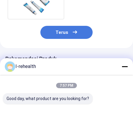
gigi Anak Dengan
Sertifikat
Terus
Rekomendasi Produk
I-rehealth
7:57 PM
Good day, what product are you looking for?
CE Pediatric
Melon Flavour
10-15s Pernis 
Dentistry Fluoride
Pediatric 5% NaF
Fluoride Cepat
Lac
Pediatric Fluoride
Kering Mence
Varnish Untuk Gigi
Gigi Susu