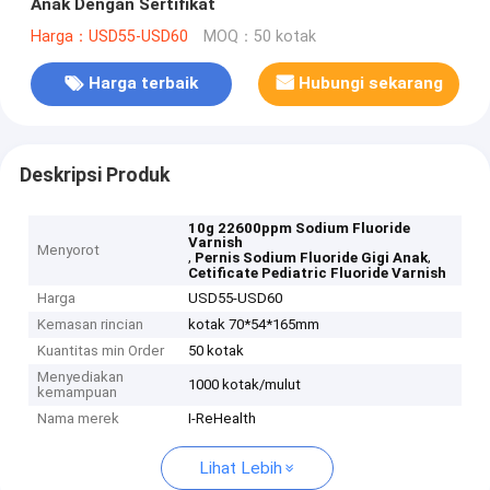
Anak Dengan Sertifikat
Harga：USD55-USD60
MOQ：50 kotak
Harga terbaik
Hubungi sekarang
Deskripsi Produk
10g 22600ppm Sodium Fluoride
Varnish
Menyorot
,
,
Pernis Sodium Fluoride Gigi Anak
Cetificate Pediatric Fluoride Varnish
Harga
USD55-USD60
Kemasan rincian
kotak 70*54*165mm
Kuantitas min Order
50 kotak
Menyediakan
1000 kotak/mulut
kemampuan
Nama merek
I-ReHealth
Lihat Lebih